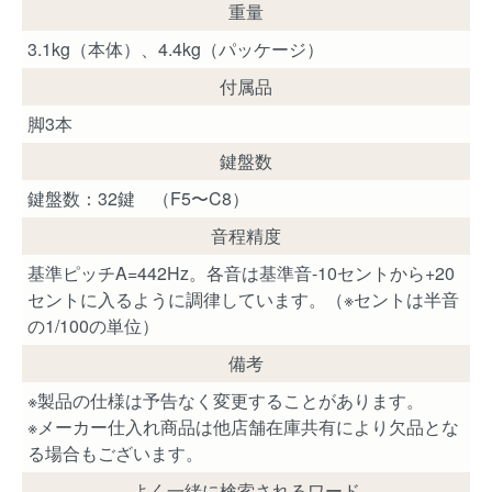
重量
3.1kg（本体）、4.4kg（パッケージ）
付属品
脚3本
鍵盤数
鍵盤数：32鍵 （F5〜C8）
音程精度
基準ピッチA=442Hz。各音は基準音-10セントから+20
セントに入るように調律しています。（※セントは半音
の1/100の単位）
備考
※製品の仕様は予告なく変更することがあります。
※メーカー仕入れ商品は他店舗在庫共有により欠品とな
る場合もございます。
よく一緒に検索されるワード