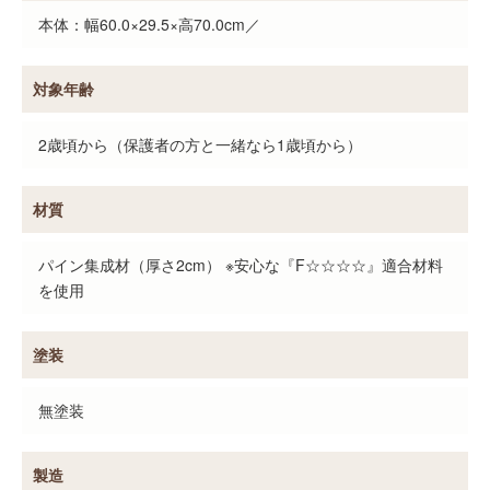
本体：幅60.0×29.5×高70.0cm／
対象年齢
2歳頃から（保護者の方と一緒なら1歳頃から）
材質
パイン集成材（厚さ2cm） ※安心な『F☆☆☆☆』適合材料
を使用
塗装
無塗装
製造