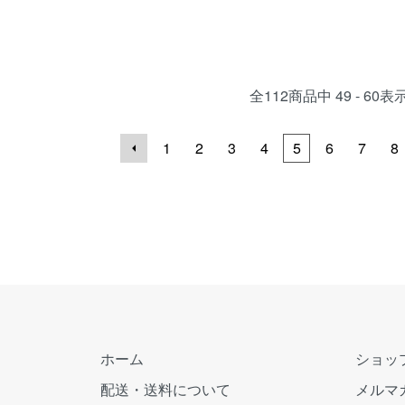
全
112
商品中
49 - 60
表
1
2
3
4
5
6
7
8
ホーム
ショッ
配送・送料について
メルマ