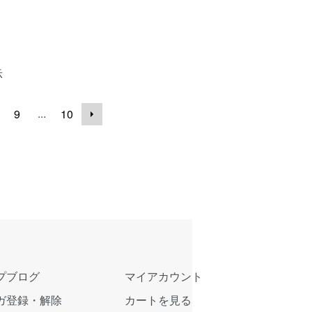
示
...
9
10
プブログ
マイアカウント
ガ登録・解除
カートを見る